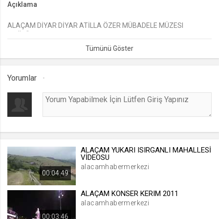
Açıklama
lang
ALAÇAM DİYAR DİYAR ATİLLA ÖZER MÜBADELE MÜZESI
.web.tv
2.BÖLÜM
Seçilen dil tercihini tutmak
1 ay
Yorumlar
webtvs
.web.tv
Oturum verisini tutmak
1 gün
ALAÇAM YUKARI ISIRGANLI MAHALLESİ
[hash]
VİDEOSU
.web.tv
alacamhabermerkezi
00:04:49
Oturum doğrulama verisi
1 ay
ALAÇAM KONSER KERIM 2011
alacamhabermerkezi
00:03:46
channelCategories