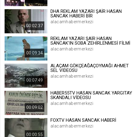
.web.tv
DHA REKLAM YAZARI ŞAİR HASAN
Site içeriği önerme
SANCAK HABERİ BİR
alacamhabermerkezi
1 yıl
00:02:37
REKLAM YAZARI ŞAİR HASAN
voteLike*
SANCAK'IN SOBA ZEHİRLENMESİ FİLMİ
.web.tv
alacamhabermerkezi
00:09:34
İsimsiz ziyaretçi için site içeriği
beğenme
ALAÇAM GÖKÇEAĞAÇOYMAĞI AHMET
1 ay
SEL VİDEOSU
alacamhabermerkezi
00:07:49
voteDislike*
HABER55TV HASAN SANCAK YARGITAY
.web.tv
SKANDALI VİDEOSU
alacamhabermerkezi
İsimsiz ziyaretçi için site içeriği
00:09:02
beğenmeme
1 ay
FOXTV HASAN SANCAK HABERİ
alacamhabermerkezi
00:00:55