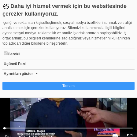
Daha iyi hizmet vermek için bu websitesinde
çerezler kullanıyoruz.
İçeriği ve reklamları kişiselleştirmek, sosyal medya özellikleri sunmak ve trafiği
analiz etmek için çerezler kullanıyoruz. Sitemizi kullanımınızla ilgili bilgileri
ayrıca sosyal medya, reklamcılık ve analiz iş ortaklarımızla paylaşabiliriz. İş
ortaklarımız, bu bilgileri kendilerine sağladığınız veya hizmetlerini kullanırken
topladıkları diğer bilgilerle birleştirebilir.
Gerekli
Üçüncü Parti
ALAÇAM DİYAR DİYAR ATİLLA ÖZER MÜBADELE MÜZESI 2.B
Beğen
Beğenme
Pay
Ayrıntıları göster
0
Tamam
Çerez nedir?
Çerezler, web-sitelerinin, kullanıcıların deneyimlerini daha verimli hale getirmek
amacıyla kullandığı küçük metin dosyalarıdır. Yasalara göre, bu sitenin
işletilmesi için kesinlikle gerekli olan çerezleri cihazınıza yerleştirebiliyoruz.
Diğer çerez türleri için sizden izin almamız gerekiyor. Bu site farklı çerez türleri
Yüklendi
:
Yükleniyor
:
kullanmaktadır. Bazı çerezler, sayfalarımızda yer alan üçüncü şahıs hizmetleri
0%
0%
Ses
tarafından yerleştirilir. İzniniz şu alanlar için geçerlidir: web.tv