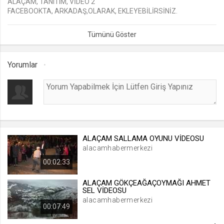
ALAÇAM, TANITIM, VİDEO 2
FACEBOOKTA, ARKADAŞ,OLARAK, EKLEYEBİLİRSİNİZ.
lang
OGRETMENHASANSANCAK,
.web.tv
Seçilen dil tercihini tutmak
1 ay
Yorumlar
webtvs
.web.tv
Oturum verisini tutmak
1 gün
ALAÇAM SALLAMA OYUNU VİDEOSU
alacamhabermerkezi
[hash]
00:02:33
.web.tv
Oturum doğrulama verisi
ALAÇAM GÖKÇEAĞAÇOYMAĞI AHMET
SEL VİDEOSU
1 ay
alacamhabermerkezi
00:07:49
channelCategories