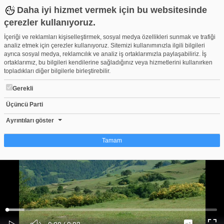
Daha iyi hizmet vermek için bu websitesinde
çerezler kullanıyoruz.
İçeriği ve reklamları kişiselleştirmek, sosyal medya özellikleri sunmak ve trafiği
analiz etmek için çerezler kullanıyoruz. Sitemizi kullanımınızla ilgili bilgileri
ayrıca sosyal medya, reklamcılık ve analiz iş ortaklarımızla paylaşabiliriz. İş
ortaklarımız, bu bilgileri kendilerine sağladığınız veya hizmetlerini kullanırken
topladıkları diğer bilgilerle birleştirebilir.
Gerekli
Üçüncü Parti
ALAÇAM TANITIM VİDEO 2
Beğen
Beğenme
Pay
Ayrıntıları göster
0
Tamam
Çerez nedir?
Çerezler, web-sitelerinin, kullanıcıların deneyimlerini daha verimli hale getirmek
amacıyla kullandığı küçük metin dosyalarıdır. Yasalara göre, bu sitenin
işletilmesi için kesinlikle gerekli olan çerezleri cihazınıza yerleştirebiliyoruz.
Diğer çerez türleri için sizden izin almamız gerekiyor. Bu site farklı çerez türleri
Yüklendi
:
Yükleniyor
:
kullanmaktadır. Bazı çerezler, sayfalarımızda yer alan üçüncü şahıs hizmetleri
0%
0%
Ses
tarafından yerleştirilir. İzniniz şu alanlar için geçerlidir: web.tv