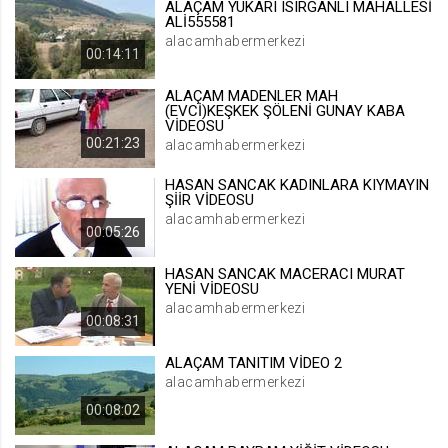
ALAÇAM YUKARI ISIRGANLI MAHALLESİ
ALİ555581
.web.tv
alacamhabermerkezi
Site içeriği önerme
00:14:11
1 yıl
ALAÇAM MADENLER MAH
(EVCİ)KEŞKEK ŞÖLENİ GUNAY KABA
VİDEOSU
voteLike*
00:21:23
alacamhabermerkezi
.web.tv
HASAN SANCAK KADINLARA KIYMAYIN
İsimsiz ziyaretçi için site içeriği
ŞİİR VİDEOSU
beğenme
alacamhabermerkezi
1 ay
00:05:26
HASAN SANCAK MACERACI MURAT
voteDislike*
YENİ VİDEOSU
alacamhabermerkezi
.web.tv
00:08:31
İsimsiz ziyaretçi için site içeriği
beğenmeme
ALAÇAM TANITIM VİDEO 2
alacamhabermerkezi
1 ay
00:08:02