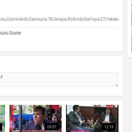
Üzerindedir,Samsuna,78,Sinopa,90,Kmdir,Bafraya,27,Yakakente,7km,Uzak
09:57
12:19