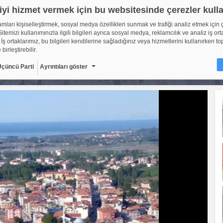
iyi hizmet vermek için bu websitesinde çerezler kull
lamları kişiselleştirmek, sosyal medya özellikleri sunmak ve trafiği analiz etmek için 
itemizi kullanımınızla ilgili bilgileri ayrıca sosyal medya, reklamcılık ve analiz iş ort
 İş ortaklarımız, bu bilgileri kendilerine sağladığınız veya hizmetlerini kullanırken to
 birleştirebilir.
Üçüncü Parti
Ayrıntıları göster
ir?
sitelerinin, kullanıcıların deneyimlerini daha verimli hale getirmek amacıyla kullan
ıdır. Yasalara göre, bu sitenin işletilmesi için kesinlikle gerekli olan çerezleri cihaz
oruz. Diğer çerez türleri için sizden izin almamız gerekiyor. Bu site farklı çerez türleri
. Bazı çerezler, sayfalarımızda yer alan üçüncü şahıs hizmetleri tarafından yerleştiril
çerlidir: web.tv
8
Gerekli çerezler, sayfada gezinme ve web-sitesinin güvenli ala
erişim gibi temel işlevleri sağlayarak web-sitesinin daha kullanı
getirilmesine yardımcı olur. Web-sitesi bu çerezler olmadan do
ti
10
şekilde işlev gösteremez.
Adı
Sağlayıcı
Amaç
Sü
GDPR
.web.tv
Genel veri koruma
10
düzenlemesi
kapsamında sitenin