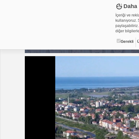
Daha 
İçeriği ve rek
kullanıyoruz. S
paylaşabiliriz.
diğer bilgilerle
Gerekli
Çerez ned
Çerezler, web-
metin dosyalar
yerleştirebiliy
kullanmaktadır
alanlar için ge
Gerekli
Üçüncü Par