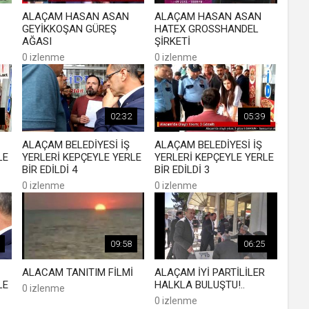
ALAÇAM HASAN ASAN
ALAÇAM HASAN ASAN
GEYİKKOŞAN GÜREŞ
HATEX GROSSHANDEL
AĞASI
ŞİRKETİ
0 izlenme
0 izlenme
02:32
05:39
ALAÇAM BELEDİYESİ İŞ
ALAÇAM BELEDİYESİ İŞ
LE
YERLERİ KEPÇEYLE YERLE
YERLERİ KEPÇEYLE YERLE
BİR EDİLDİ 4
BİR EDİLDİ 3
0 izlenme
0 izlenme
09:58
06:25
ALACAM TANITIM FİLMİ
ALAÇAM İYİ PARTİLİLER
LE
HALKLA BULUŞTU!..
0 izlenme
0 izlenme