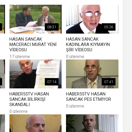
08:31
05:26
HASAN SANCAK
HASAN SANCAK
MACERACI MURAT YENİ
KADINLARA KIYMAYIN
VİDEOSU
ŞİİR VİDEOSU
17 izlenme
0 izlenme
07:14
07:41
HABER55TV HASAN
HABER55TV HASAN
SANCAK BİLİRKİŞİ
SANCAK PES ETMİYOR
SKANDALI
0 izlenme
0 izlenme