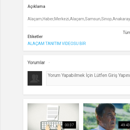
Açıklama
Alaçam,Haber,Merkezi,Alaçam,Samsun,Sinop,Anakarayolu,
Etiketler
ALAÇAM TANITIM VİDEOSU BİR
Yorumlar
00:37
49:43