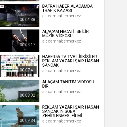
BAFRA HABER ALAÇAMDA
TRAFİK KAZASI
alacamhabermerkezi
00:04:38
 yıl
ALAÇAM NECATİ İŞBİLİR
MÜZİK VİDEOSU
ay
alacamhabermerkezi
00:03:17
gün
HABER55 TV TVBİLİRKİŞİLER
REKLAM YAZARI ŞAİR HASAN
ay
SANCAK
00:07:41
alacamhabermerkezi
ıl
ay
ALAÇAM TANITIM VİDEOSU
BİR
ay
alacamhabermerkezi
00:08:02
REKLAM YAZARI ŞAİR HASAN
SANCAK'IN SOBA
ZEHİRLENMESİ FİLMİ
00:09:34
alacamhabermerkezi