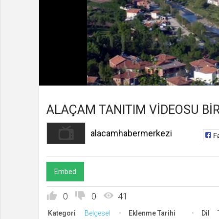
alacamhabermerkezi
Kanala Katıl
Yüklendi
:
Yükleniyor
:
0%
0%
Süre
Toplam
/
Süre
ALAÇAM TANITIM VİDEOSU Bİ
alacamhabermerkezi
F
Embed
0
0
41
Kategori
Belgesel
Eklenme Tarihi
Dil