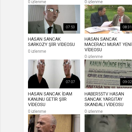
0 izlenme
0 izlenme
07:53
08:31
HASAN SANCAK
HASAN SANCAK
SARKOZY ŞİİR VİDEOSU
MACERACI MURAT YENİ
VİDEOSU
0 izlenme
0 izlenme
07:07
09:02
HASAN SANCAK İDAM
HABER55TV HASAN
KANUNU GETİR ŞİİR
SANCAK YARGITAY
VİDEOSU
SKANDALI VİDEOSU
0 izlenme
0 izlenme