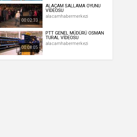
ALAÇAM SALLAMA OYUNU
VİDEOSU
alacamhabermerkezi
lıktadır,Alaçam,Bu,İki,Güzel,İlçemiz,Arasında,Yer,Almaktadır,Yolunu
00:02:33
PTT GENEL MÜDÜRÜ OSMAN
TURAL VİDEOSU
alacamhabermerkezi
00:08:05