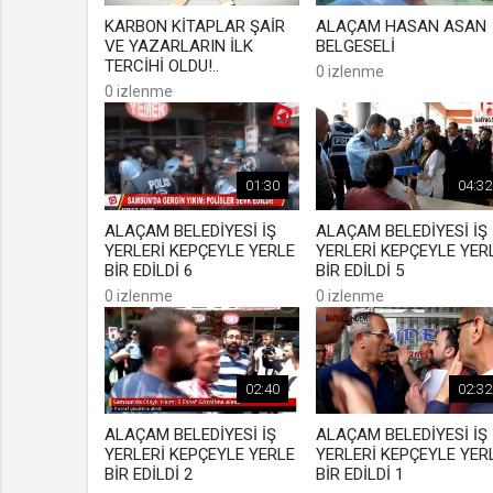
KARBON KİTAPLAR ŞAİR
ALAÇAM HASAN ASAN
VE YAZARLARIN İLK
BELGESELİ
TERCİHİ OLDU!..
0 izlenme
0 izlenme
01:30
04:32
ALAÇAM BELEDİYESİ İŞ
ALAÇAM BELEDİYESİ İŞ
YERLERİ KEPÇEYLE YERLE
YERLERİ KEPÇEYLE YER
BİR EDİLDİ 6
BİR EDİLDİ 5
0 izlenme
0 izlenme
02:40
02:32
ALAÇAM BELEDİYESİ İŞ
ALAÇAM BELEDİYESİ İŞ
YERLERİ KEPÇEYLE YERLE
YERLERİ KEPÇEYLE YER
BİR EDİLDİ 2
BİR EDİLDİ 1