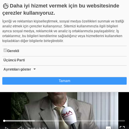
Daha iyi hizmet vermek için bu websitesinde
çerezler kullanıyoruz.
İçeriği ve reklamları kişiselleştirmek, sosyal medya özellikleri sunmak ve trafiği
analiz etmek için çerezler kullanıyoruz. Sitemizi kullanımınızla ilgili bilgileri
ayrıca sosyal medya, reklamcılık ve analiz iş ortaklarımızla paylaşabiliriz. İş
ortaklarımız, bu bilgileri kendilerine sağladığınız veya hizmetlerini kullanırken
topladıkları diğer bilgilerle birleştirebilir.
Gerekli
Üçüncü Parti
DHA REKLAM YAZARI ŞAİR HASAN SANCAK HABERİ BİR
Beğen
Beğenme
Pay
Ayrıntıları göster
0
Tamam
Çerez nedir?
Çerezler, web-sitelerinin, kullanıcıların deneyimlerini daha verimli hale getirmek
amacıyla kullandığı küçük metin dosyalarıdır. Yasalara göre, bu sitenin
işletilmesi için kesinlikle gerekli olan çerezleri cihazınıza yerleştirebiliyoruz.
Diğer çerez türleri için sizden izin almamız gerekiyor. Bu site farklı çerez türleri
Yüklendi
:
Yükleniyor
:
kullanmaktadır. Bazı çerezler, sayfalarımızda yer alan üçüncü şahıs hizmetleri
0%
0%
Ses
tarafından yerleştirilir. İzniniz şu alanlar için geçerlidir: web.tv