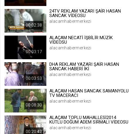
.web.tv
24TV REKLAM YAZARI ŞAİR HASAN
Site içeriği önerme
SANCAK VİDEOSU
alacamhabermerkezi
1 yıl
00:02:38
ALAÇAM NECATİ İŞBİLİR MÜZİK
voteLike*
VİDEOSU
.web.tv
alacamhabermerkezi
00:03:17
İsimsiz ziyaretçi için site içeriği
beğenme
DHA REKLAM YAZARI ŞAİR HASAN
1 ay
SANCAK HABERİ İKİ
alacamhabermerkezi
00:03:53
voteDislike*
ALAÇAM HASAN SANCAK SAMANYOLU
.web.tv
TV MACERACI
alacamhabermerkezi
İsimsiz ziyaretçi için site içeriği
00:08:30
beğenmeme
1 ay
ALAÇAM TOPLU MAHALLESİ2014
KUTLU DOĞUM ADEM SIRMALI VİDEOSU
alacamhabermerkezi
00:20:42