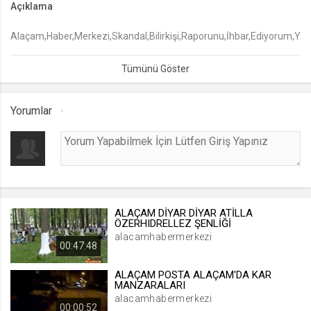
Açıklama
lang
Alaçam,Haber,Merkezi,Skandal,Bilirkişi,Raporunu,İhbar,Ediyorum,Yarg
.web.tv
Seçilen dil tercihini tutmak
1 ay
Yorumlar
webtvs
.web.tv
Oturum verisini tutmak
1 gün
ALAÇAM DİYAR DİYAR ATİLLA
[hash]
ÖZERHIDRELLEZ ŞENLİĞİ
.web.tv
alacamhabermerkezi
00:47:48
Oturum doğrulama verisi
1 ay
ALAÇAM POSTA ALAÇAM'DA KAR
MANZARALARI
alacamhabermerkezi
00:00:52
channelCategories