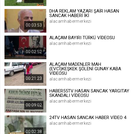
.web.tv
DHA REKLAM YAZARI ŞAİR HASAN
Site içeriği önerme
SANCAK HABERİ İKİ
alacamhabermerkezi
1 yıl
00:03:53
ALAÇAM BAYIRI TÜRKÜ VİDEOSU
voteLike*
alacamhabermerkezi
.web.tv
00:02:52
İsimsiz ziyaretçi için site içeriği
beğenme
ALAÇAM MADENLER MAH
1 ay
(EVCİ)KEŞKEK ŞÖLENİ GUNAY KABA
VİDEOSU
00:21:23
alacamhabermerkezi
voteDislike*
HABER55TV HASAN SANCAK YARGITAY
.web.tv
SKANDALI VİDEOSU
alacamhabermerkezi
İsimsiz ziyaretçi için site içeriği
00:09:02
beğenmeme
1 ay
24TV HASAN SANCAK HABER VİDEO 4
alacamhabermerkezi
00:02:38