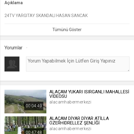
Açıklama
lang
24TV YARGITAY SKANDALI HASAN SANCAK
.web.tv
Seçilen dil tercihini tutmak
1 ay
Yorumlar
webtvs
.web.tv
Oturum verisini tutmak
1 gün
ALAÇAM YUKARI ISIRGANLI MAHALLESİ
[hash]
VİDEOSU
.web.tv
alacamhabermerkezi
00:04:49
Oturum doğrulama verisi
1 ay
ALAÇAM DİYAR DİYAR ATİLLA
ÖZERHIDRELLEZ ŞENLİĞİ
alacamhabermerkezi
00:47:48
channelCategories