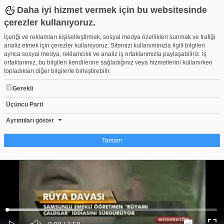
Daha iyi hizmet vermek için bu websitesinde
çerezler kullanıyoruz.
İçeriği ve reklamları kişiselleştirmek, sosyal medya özellikleri sunmak ve trafiği
analiz etmek için çerezler kullanıyoruz. Sitemizi kullanımınızla ilgili bilgileri
ayrıca sosyal medya, reklamcılık ve analiz iş ortaklarımızla paylaşabiliriz. İş
ortaklarımız, bu bilgileri kendilerine sağladığınız veya hizmetlerini kullanırken
topladıkları diğer bilgilerle birleştirebilir.
Gerekli
Üçüncü Parti
24TV YARGITAY SKANDALI HASAN SANCAK
Beğen
Beğenme
Pay
Ayrıntıları göster
0
Tamam
Çerez nedir?
Çerezler, web-sitelerinin, kullanıcıların deneyimlerini daha verimli hale getirmek
amacıyla kullandığı küçük metin dosyalarıdır. Yasalara göre, bu sitenin
işletilmesi için kesinlikle gerekli olan çerezleri cihazınıza yerleştirebiliyoruz.
Diğer çerez türleri için sizden izin almamız gerekiyor. Bu site farklı çerez türleri
Yüklendi
:
Yükleniyor
:
kullanmaktadır. Bazı çerezler, sayfalarımızda yer alan üçüncü şahıs hizmetleri
0%
0%
Ses
tarafından yerleştirilir. İzniniz şu alanlar için geçerlidir: web.tv