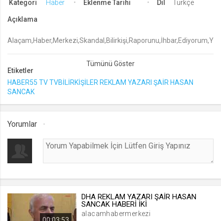
Kategori
Haber
Eklenme Tarihi
Dil
Türkçe
lang
Açıklama
.web.tv
Alaçam,Haber,Merkezi,Skandal,Bilirkişi,Raporunu,İhbar,Ediyorum,Yarg
Seçilen dil tercihini tutmak
1 ay
Etiketler
HABER55 TV TVBİLİRKİŞİLER REKLAM YAZARI ŞAİR HASAN
webtvs
SANCAK
.web.tv
Oturum verisini tutmak
1 gün
Yorumlar
[hash]
.web.tv
Oturum doğrulama verisi
1 ay
DHA REKLAM YAZARI ŞAİR HASAN
SANCAK HABERİ İKİ
alacamhabermerkezi
channelCategories
00:03:53