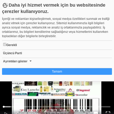
Daha iyi hizmet vermek için bu websitesinde
çerezler kullanıyoruz.
İçeriği ve reklamları kişiselleştirmek, sosyal medya özellikleri sunmak ve trafiği
analiz etmek için çerezler kullanıyoruz. Sitemizi kullanımınızla ilgili bilgileri
ayrıca sosyal medya, reklamcılık ve analiz iş ortaklarımızla paylaşabiliriz. İş
ortaklarımız, bu bilgileri kendilerine sağladığınız veya hizmetlerini kullanırken
topladıkları diğer bilgilerle birleştirebilir.
Gerekli
Üçüncü Parti
HABER55 TV TVBİLİRKİŞİLER REKLAM YAZARI ŞAİR HASAN 
Beğen
Beğenme
Pay
Ayrıntıları göster
0
Tamam
Çerez nedir?
Çerezler, web-sitelerinin, kullanıcıların deneyimlerini daha verimli hale getirmek
amacıyla kullandığı küçük metin dosyalarıdır. Yasalara göre, bu sitenin
işletilmesi için kesinlikle gerekli olan çerezleri cihazınıza yerleştirebiliyoruz.
Diğer çerez türleri için sizden izin almamız gerekiyor. Bu site farklı çerez türleri
Yüklendi
:
Yükleniyor
:
kullanmaktadır. Bazı çerezler, sayfalarımızda yer alan üçüncü şahıs hizmetleri
0%
0%
Ses
tarafından yerleştirilir. İzniniz şu alanlar için geçerlidir: web.tv