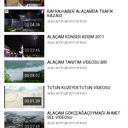
.web.tv
BAFRA HABER ALAÇAMDA TRAFİK
Site içeriği önerme
KAZASI
alacamhabermerkezi
1 yıl
00:04:38
ALAÇAM KONSER KERIM 2011
voteLike*
alacamhabermerkezi
.web.tv
00:03:46
İsimsiz ziyaretçi için site içeriği
beğenme
ALAÇAM TANITIM VİDEOSU BİR
1 ay
alacamhabermerkezi
00:08:02
voteDislike*
TUTUN KUZEYDETUTUN VİDEOSU
.web.tv
alacamhabermerkezi
İsimsiz ziyaretçi için site içeriği
00:01:39
beğenmeme
1 ay
ALAÇAM GÖKÇEAĞAÇOYMAĞI AHMET
SEL VİDEOSU
alacamhabermerkezi
00:07:49