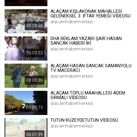
.web.tv
ALAÇAM KIŞLAKONAK MAHALLESİ
Site içeriği önerme
GELENEKSEL 3. IFTAR YEMEĞI VİDEOSU
alacamhabermerkezi
1 yıl
00:08:56
DHA REKLAM YAZARI ŞAİR HASAN
voteLike*
SANCAK HABERİ İKİ
.web.tv
alacamhabermerkezi
00:03:53
İsimsiz ziyaretçi için site içeriği
beğenme
ALAÇAM HASAN SANCAK SAMANYOLU
1 ay
TV MACERACI
alacamhabermerkezi
00:08:30
voteDislike*
ALAÇAM TOPLU MAAHALLESİ ADEM
.web.tv
SIRMALI VİDEOSU
alacamhabermerkezi
İsimsiz ziyaretçi için site içeriği
00:04:15
beğenmeme
1 ay
TUTUN KUZEYDETUTUN VİDEOSU
alacamhabermerkezi
00:01:39