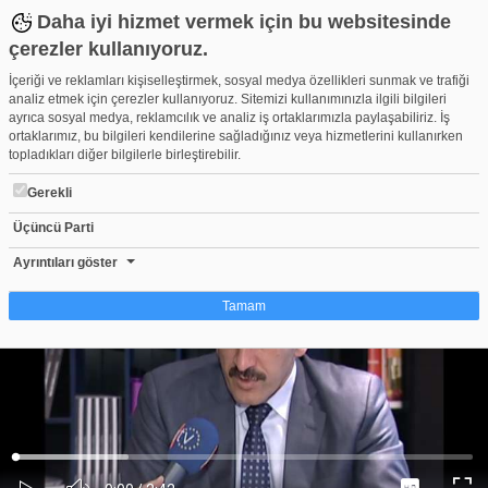
Daha iyi hizmet vermek için bu websitesinde
çerezler kullanıyoruz.
İçeriği ve reklamları kişiselleştirmek, sosyal medya özellikleri sunmak ve trafiği
analiz etmek için çerezler kullanıyoruz. Sitemizi kullanımınızla ilgili bilgileri
ayrıca sosyal medya, reklamcılık ve analiz iş ortaklarımızla paylaşabiliriz. İş
ortaklarımız, bu bilgileri kendilerine sağladığınız veya hizmetlerini kullanırken
topladıkları diğer bilgilerle birleştirebilir.
Gerekli
Üçüncü Parti
PTT GENEL MÜDÜRÜ OSMAN TURALIN ÖZEL RÖPORTAJI
Beğen
Beğenme
Pay
Ayrıntıları göster
0
Tamam
Çerez nedir?
Çerezler, web-sitelerinin, kullanıcıların deneyimlerini daha verimli hale getirmek
amacıyla kullandığı küçük metin dosyalarıdır. Yasalara göre, bu sitenin
işletilmesi için kesinlikle gerekli olan çerezleri cihazınıza yerleştirebiliyoruz.
Diğer çerez türleri için sizden izin almamız gerekiyor. Bu site farklı çerez türleri
Yüklendi
:
Yükleniyor
:
kullanmaktadır. Bazı çerezler, sayfalarımızda yer alan üçüncü şahıs hizmetleri
0%
0%
Ses
tarafından yerleştirilir. İzniniz şu alanlar için geçerlidir: web.tv