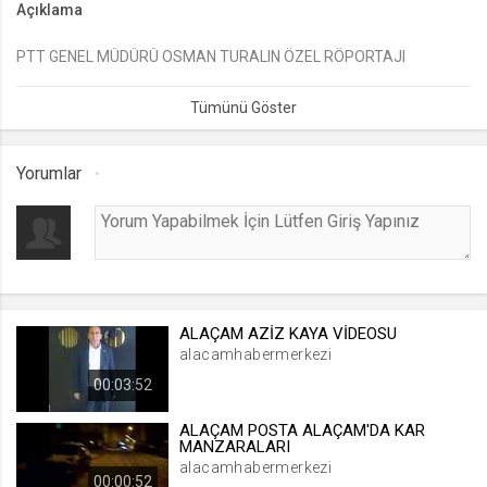
Açıklama
lang
PTT GENEL MÜDÜRÜ OSMAN TURALIN ÖZEL RÖPORTAJI
.web.tv
Seçilen dil tercihini tutmak
1 ay
Yorumlar
webtvs
.web.tv
Oturum verisini tutmak
1 gün
ALAÇAM AZİZ KAYA VİDEOSU
[hash]
alacamhabermerkezi
.web.tv
00:03:52
Oturum doğrulama verisi
1 ay
ALAÇAM POSTA ALAÇAM'DA KAR
MANZARALARI
alacamhabermerkezi
00:00:52
channelCategories