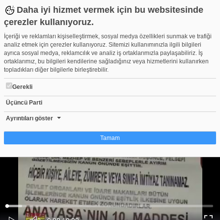
Daha iyi hizmet vermek için bu websitesinde
çerezler kullanıyoruz.
İçeriği ve reklamları kişiselleştirmek, sosyal medya özellikleri sunmak ve trafiği
analiz etmek için çerezler kullanıyoruz. Sitemizi kullanımınızla ilgili bilgileri
ayrıca sosyal medya, reklamcılık ve analiz iş ortaklarımızla paylaşabiliriz. İş
ortaklarımız, bu bilgileri kendilerine sağladığınız veya hizmetlerini kullanırken
topladıkları diğer bilgilerle birleştirebilir.
Gerekli
Üçüncü Parti
Hasan Sancak, 12 Yıldır ADALET Arıyor!.
Beğen
Beğenme
Pay
Ayrıntıları göster
0
Tamam
Çerez nedir?
Çerezler, web-sitelerinin, kullanıcıların deneyimlerini daha verimli hale getirmek
amacıyla kullandığı küçük metin dosyalarıdır. Yasalara göre, bu sitenin
işletilmesi için kesinlikle gerekli olan çerezleri cihazınıza yerleştirebiliyoruz.
Diğer çerez türleri için sizden izin almamız gerekiyor. Bu site farklı çerez türleri
Yüklendi
:
Yükleniyor
:
kullanmaktadır. Bazı çerezler, sayfalarımızda yer alan üçüncü şahıs hizmetleri
0%
0%
Ses
tarafından yerleştirilir. İzniniz şu alanlar için geçerlidir: web.tv