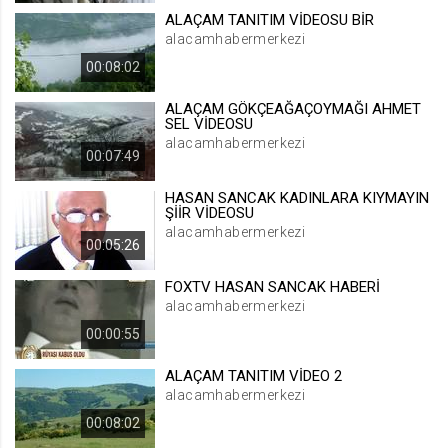
ALAÇAM TANITIM VİDEOSU BİR
.web.tv
alacamhabermerkezi
Site içeriği önerme
00:08:02
1 yıl
ALAÇAM GÖKÇEAĞAÇOYMAĞI AHMET
SEL VİDEOSU
voteLike*
alacamhabermerkezi
00:07:49
.web.tv
İsimsiz ziyaretçi için site içeriği
HASAN SANCAK KADINLARA KIYMAYIN
beğenme
ŞİİR VİDEOSU
1 ay
alacamhabermerkezi
00:05:26
FOXTV HASAN SANCAK HABERİ
voteDislike*
alacamhabermerkezi
.web.tv
00:00:55
İsimsiz ziyaretçi için site içeriği
beğenmeme
ALAÇAM TANITIM VİDEO 2
1 ay
alacamhabermerkezi
00:08:02