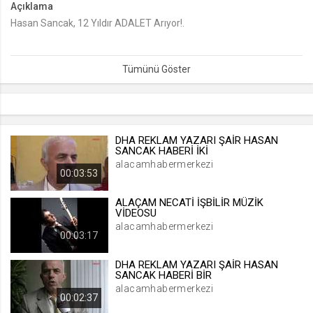
Açıklama
Hasan Sancak, 12 Yıldır ADALET Arıyor!.
lang
.web.tv
Seçilen dil tercihini tutmak
1 ay
webtvs
.web.tv
DHA REKLAM YAZARI ŞAİR HASAN
SANCAK HABERİ İKİ
Oturum verisini tutmak
alacamhabermerkezi
00:03:53
1 gün
ALAÇAM NECATİ İŞBİLİR MÜZİK
VİDEOSU
[hash]
alacamhabermerkezi
.web.tv
00:03:17
Oturum doğrulama verisi
DHA REKLAM YAZARI ŞAİR HASAN
1 ay
SANCAK HABERİ BİR
alacamhabermerkezi
00:02:37
channelCategories