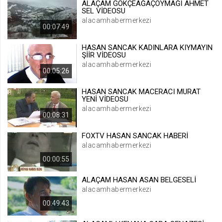
ALAÇAM GÖKÇEAĞAÇOYMAĞI AHMET
SEL VİDEOSU
.web.tv
alacamhabermerkezi
Site içeriği önerme
00:07:49
1 yıl
HASAN SANCAK KADINLARA KIYMAYIN
ŞİİR VİDEOSU
alacamhabermerkezi
voteLike*
00:05:26
.web.tv
HASAN SANCAK MACERACI MURAT
İsimsiz ziyaretçi için site içeriği
YENİ VİDEOSU
beğenme
alacamhabermerkezi
1 ay
00:08:31
FOXTV HASAN SANCAK HABERİ
voteDislike*
alacamhabermerkezi
.web.tv
00:00:55
İsimsiz ziyaretçi için site içeriği
beğenmeme
ALAÇAM HASAN ASAN BELGESELİ
alacamhabermerkezi
1 ay
00:49:43