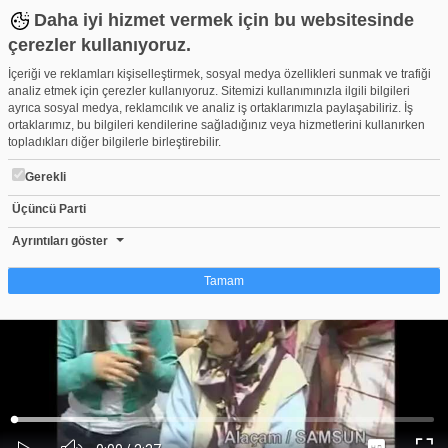
Daha iyi hizmet vermek için bu websitesinde
çerezler kullanıyoruz.
İçeriği ve reklamları kişiselleştirmek, sosyal medya özellikleri sunmak ve trafiği
analiz etmek için çerezler kullanıyoruz. Sitemizi kullanımınızla ilgili bilgileri
ayrıca sosyal medya, reklamcılık ve analiz iş ortaklarımızla paylaşabiliriz. İş
ortaklarımız, bu bilgileri kendilerine sağladığınız veya hizmetlerini kullanırken
topladıkları diğer bilgilerle birleştirebilir.
Gerekli
Üçüncü Parti
ALAÇAM TANITIM VİDEOSU
Beğen
Beğenme
Pay
Ayrıntıları göster
0
Tamam
Çerez nedir?
Çerezler, web-sitelerinin, kullanıcıların deneyimlerini daha verimli hale getirmek
amacıyla kullandığı küçük metin dosyalarıdır. Yasalara göre, bu sitenin
işletilmesi için kesinlikle gerekli olan çerezleri cihazınıza yerleştirebiliyoruz.
Diğer çerez türleri için sizden izin almamız gerekiyor. Bu site farklı çerez türleri
Yüklendi
:
Yükleniyor
:
kullanmaktadır. Bazı çerezler, sayfalarımızda yer alan üçüncü şahıs hizmetleri
0%
0%
Ses
tarafından yerleştirilir. İzniniz şu alanlar için geçerlidir: web.tv