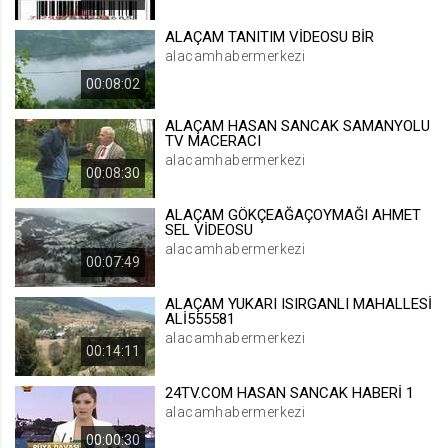
.web.tv
ALAÇAM TANITIM VİDEOSU BİR
Site içeriği önerme
alacamhabermerkezi
1 yıl
00:08:02
ALAÇAM HASAN SANCAK SAMANYOLU
voteLike*
TV MACERACI
.web.tv
alacamhabermerkezi
00:08:30
İsimsiz ziyaretçi için site içeriği
beğenme
ALAÇAM GÖKÇEAĞAÇOYMAĞI AHMET
1 ay
SEL VİDEOSU
alacamhabermerkezi
00:07:49
voteDislike*
ALAÇAM YUKARI ISIRGANLI MAHALLESİ
.web.tv
ALİ555581
alacamhabermerkezi
İsimsiz ziyaretçi için site içeriği
00:14:11
beğenmeme
1 ay
24TV.COM HASAN SANCAK HABERİ 1
alacamhabermerkezi
00:00:30