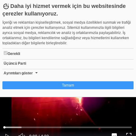
Daha iyi hizmet vermek için bu websitesinde
çerezler kullanıyoruz.
İçeriği ve reklamları kişiselleştirmek, sosyal medya özellikleri sunmak ve trafiği
analiz etmek için çerezler kullanıyoruz. Sitemizi kullanımınızla ilgili bilgileri
ayrıca sosyal medya, reklamcılık ve analiz iş ortaklarımızla paylaşabiliriz. İş
ortaklarımız, bu bilgileri kendilerine sağladığınız veya hizmetlerini kullanırken
topladıkları diğer bilgilerle birleştirebilir.
Gerekli
Üçüncü Parti
ALAÇAM POSTA ALAÇAMDA YANGIN KORKUTTU!
Beğen
Beğenme
Pay
Ayrıntıları göster
0
Tamam
Çerez nedir?
Çerezler, web-sitelerinin, kullanıcıların deneyimlerini daha verimli hale getirmek
amacıyla kullandığı küçük metin dosyalarıdır. Yasalara göre, bu sitenin
işletilmesi için kesinlikle gerekli olan çerezleri cihazınıza yerleştirebiliyoruz.
Diğer çerez türleri için sizden izin almamız gerekiyor. Bu site farklı çerez türleri
Yüklendi
:
Yükleniyor
:
kullanmaktadır. Bazı çerezler, sayfalarımızda yer alan üçüncü şahıs hizmetleri
0%
0%
Ses
tarafından yerleştirilir. İzniniz şu alanlar için geçerlidir: web.tv