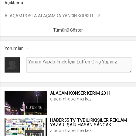
Açıklama
lang
ALAÇAM POSTA ALAÇAMDA YANGIN KORKUTTU!
.web.tv
Seçilen dil tercihini tutmak
1 ay
Yorumlar
webtvs
.web.tv
Oturum verisini tutmak
1 gün
ALAÇAM KONSER KERIM 2011
[hash]
alacamhabermerkezi
.web.tv
00:03:46
Oturum doğrulama verisi
1 ay
HABER55 TV TVBİLİRKİŞİLER REKLAM
YAZARI ŞAİR HASAN SANCAK
alacamhabermerkezi
00:07:41
channelCategories