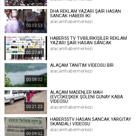
.web.tv
DHA REKLAM YAZARI ŞAİR HASAN
Site içeriği önerme
SANCAK HABERİ İKİ
alacamhabermerkezi
1 yıl
00:03:53
HABER55 TV TVBİLİRKİŞİLER REKLAM
voteLike*
YAZARI ŞAİR HASAN SANCAK
.web.tv
alacamhabermerkezi
00:07:41
İsimsiz ziyaretçi için site içeriği
beğenme
ALAÇAM TANITIM VİDEOSU BİR
1 ay
alacamhabermerkezi
00:08:02
voteDislike*
ALAÇAM MADENLER MAH
.web.tv
(EVCİ)KEŞKEK ŞÖLENİ GUNAY KABA
VİDEOSU
İsimsiz ziyaretçi için site içeriği
00:21:23
alacamhabermerkezi
beğenmeme
1 ay
HABER55TV HASAN SANCAK YARGITAY
SKANDALI VİDEOSU
alacamhabermerkezi
00:09:02