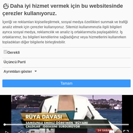
Daha iyi hizmet vermek için bu websitesinde
çerezler kullanıyoruz.
İçeriği ve reklamları kişiselleştirmek, sosyal medya özellikleri sunmak ve trafiği
analiz etmek için çerezler kullanıyoruz. Sitemizi kullanımınızla ilgili bilgileri
ayrıca sosyal medya, reklamcılık ve analiz iş ortaklarımızla paylaşabiliriz. İş
ortaklarımız, bu bilgileri kendilerine sağladığınız veya hizmetlerini kullanırken
topladıkları diğer bilgilerle birleştirebilir.
Gerekli
Üçüncü Parti
24TV REKLAM YAZARI ŞAİR HASAN SANCAK
Beğen
Beğenme
Pay
Ayrıntıları göster
0
Tamam
Çerez nedir?
Çerezler, web-sitelerinin, kullanıcıların deneyimlerini daha verimli hale getirmek
amacıyla kullandığı küçük metin dosyalarıdır. Yasalara göre, bu sitenin
işletilmesi için kesinlikle gerekli olan çerezleri cihazınıza yerleştirebiliyoruz.
Diğer çerez türleri için sizden izin almamız gerekiyor. Bu site farklı çerez türleri
Yüklendi
:
Yükleniyor
:
kullanmaktadır. Bazı çerezler, sayfalarımızda yer alan üçüncü şahıs hizmetleri
0%
0%
Ses
tarafından yerleştirilir. İzniniz şu alanlar için geçerlidir: web.tv