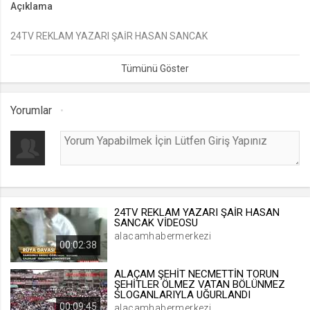
Açıklama
lang
24TV REKLAM YAZARI ŞAİR HASAN SANCAK
.web.tv
Seçilen dil tercihini tutmak
1 ay
Yorumlar
webtvs
.web.tv
Oturum verisini tutmak
1 gün
24TV REKLAM YAZARI ŞAİR HASAN
[hash]
SANCAK VİDEOSU
.web.tv
alacamhabermerkezi
00:02:38
Oturum doğrulama verisi
1 ay
ALAÇAM ŞEHİT NECMETTİN TORUN
ŞEHİTLER ÖLMEZ VATAN BÖLÜNMEZ
SLOGANLARIYLA UĞURLANDI
00:09:45
channelCategories
alacamhabermerkezi