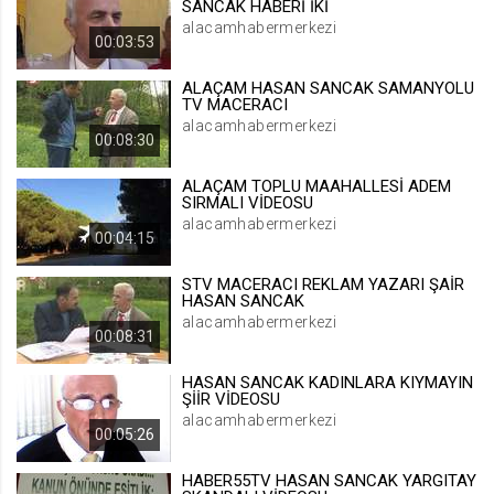
SANCAK HABERİ İKİ
.web.tv
alacamhabermerkezi
00:03:53
Site içeriği önerme
1 yıl
ALAÇAM HASAN SANCAK SAMANYOLU
TV MACERACI
alacamhabermerkezi
00:08:30
voteLike*
.web.tv
ALAÇAM TOPLU MAAHALLESİ ADEM
SIRMALI VİDEOSU
İsimsiz ziyaretçi için site içeriği
beğenme
alacamhabermerkezi
00:04:15
1 ay
STV MACERACI REKLAM YAZARI ŞAİR
HASAN SANCAK
voteDislike*
alacamhabermerkezi
00:08:31
.web.tv
İsimsiz ziyaretçi için site içeriği
HASAN SANCAK KADINLARA KIYMAYIN
beğenmeme
ŞİİR VİDEOSU
alacamhabermerkezi
1 ay
00:05:26
HABER55TV HASAN SANCAK YARGITAY