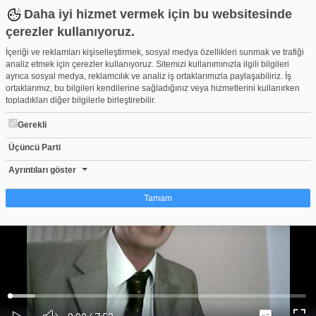
Daha iyi hizmet vermek için bu websitesinde
çerezler kullanıyoruz.
İçeriği ve reklamları kişiselleştirmek, sosyal medya özellikleri sunmak ve trafiği
analiz etmek için çerezler kullanıyoruz. Sitemizi kullanımınızla ilgili bilgileri
ayrıca sosyal medya, reklamcılık ve analiz iş ortaklarımızla paylaşabiliriz. İş
ortaklarımız, bu bilgileri kendilerine sağladığınız veya hizmetlerini kullanırken
topladıkları diğer bilgilerle birleştirebilir.
Gerekli
Üçüncü Parti
REKLAM YAZARI ŞAİR HASAN SANCAK SARKOZY ŞİİRİ
Beğen
Beğenme
Pay
Ayrıntıları göster
0
Tamam
Çerez nedir?
Çerezler, web-sitelerinin, kullanıcıların deneyimlerini daha verimli hale getirmek
amacıyla kullandığı küçük metin dosyalarıdır. Yasalara göre, bu sitenin
işletilmesi için kesinlikle gerekli olan çerezleri cihazınıza yerleştirebiliyoruz.
Diğer çerez türleri için sizden izin almamız gerekiyor. Bu site farklı çerez türleri
Yüklendi
:
Yükleniyor
:
kullanmaktadır. Bazı çerezler, sayfalarımızda yer alan üçüncü şahıs hizmetleri
0%
0%
Ses
tarafından yerleştirilir. İzniniz şu alanlar için geçerlidir: web.tv