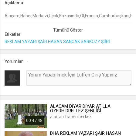
Açıklama
lang
Alaçam,Haber,Merkezi,Uçak,Kazasında,Öl,Fransa,Cumhurbaşkanı,Nicola
.web.tv
Seçilen dil tercihini tutmak
1 ay
Etiketler
REKLAM YAZARI ŞAİR HASAN SANCAK SARKOZY ŞİİRİ
webtvs
.web.tv
Yorumlar
Oturum verisini tutmak
1 gün
[hash]
.web.tv
ALAÇAM DİYAR DİYAR ATİLLA
Oturum doğrulama verisi
ÖZERHIDRELLEZ ŞENLİĞİ
alacamhabermerkezi
1 ay
00:47:48
DHA REKLAM YAZARI ŞAİR HASAN
channelCategories