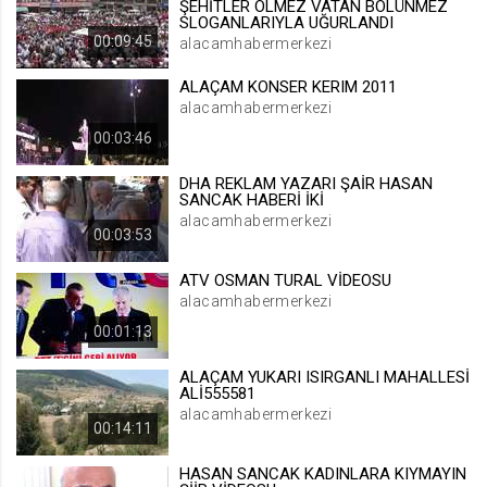
ŞEHİTLER ÖLMEZ VATAN BÖLÜNMEZ
SLOGANLARIYLA UĞURLANDI
.web.tv
00:09:45
alacamhabermerkezi
Site içeriği önerme
1 yıl
ALAÇAM KONSER KERIM 2011
alacamhabermerkezi
00:03:46
voteLike*
.web.tv
DHA REKLAM YAZARI ŞAİR HASAN
SANCAK HABERİ İKİ
İsimsiz ziyaretçi için site içeriği
beğenme
alacamhabermerkezi
00:03:53
1 ay
ATV OSMAN TURAL VİDEOSU
alacamhabermerkezi
voteDislike*
00:01:13
.web.tv
İsimsiz ziyaretçi için site içeriği
ALAÇAM YUKARI ISIRGANLI MAHALLESİ
beğenmeme
ALİ555581
alacamhabermerkezi
1 ay
00:14:11
HASAN SANCAK KADINLARA KIYMAYIN