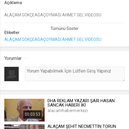
Açıklama
lang
ALAÇAM GÖKÇEAĞAÇOYMAĞI AHMET SEL VİDEOSU
.web.tv
Seçilen dil tercihini tutmak
1 ay
Etiketler
ALAÇAM GÖKÇEAĞAÇOYMAĞI AHMET SEL VİDEOSU
webtvs
.web.tv
Yorumlar
Oturum verisini tutmak
1 gün
[hash]
.web.tv
DHA REKLAM YAZARI ŞAİR HASAN
Oturum doğrulama verisi
SANCAK HABERİ İKİ
alacamhabermerkezi
1 ay
00:03:53
ALAÇAM ŞEHİT NECMETTİN TORUN
channelCategories