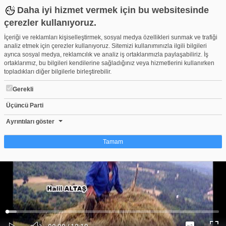
Daha iyi hizmet vermek için bu websitesinde
çerezler kullanıyoruz.
İçeriği ve reklamları kişiselleştirmek, sosyal medya özellikleri sunmak ve trafiği
analiz etmek için çerezler kullanıyoruz. Sitemizi kullanımınızla ilgili bilgileri
ayrıca sosyal medya, reklamcılık ve analiz iş ortaklarımızla paylaşabiliriz. İş
ortaklarımız, bu bilgileri kendilerine sağladığınız veya hizmetlerini kullanırken
topladıkları diğer bilgilerle birleştirebilir.
Gerekli
Üçüncü Parti
ALAÇAM GÖKÇEAĞAÇOYMAĞI AHMET SEL VİDEOSU
Beğen
Beğenme
Pay
Ayrıntıları göster
0
Tamam
Çerez nedir?
Çerezler, web-sitelerinin, kullanıcıların deneyimlerini daha verimli hale getirmek
amacıyla kullandığı küçük metin dosyalarıdır. Yasalara göre, bu sitenin
işletilmesi için kesinlikle gerekli olan çerezleri cihazınıza yerleştirebiliyoruz.
Diğer çerez türleri için sizden izin almamız gerekiyor. Bu site farklı çerez türleri
Yüklendi
:
Yükleniyor
:
kullanmaktadır. Bazı çerezler, sayfalarımızda yer alan üçüncü şahıs hizmetleri
0%
0%
Ses
tarafından yerleştirilir. İzniniz şu alanlar için geçerlidir: web.tv