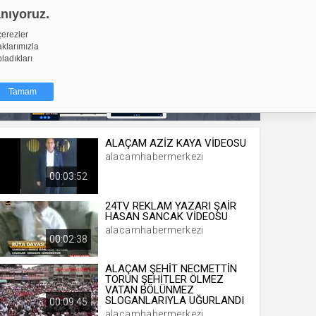
anıyoruz.
GİRİŞ YAP
Video Yükle
çerezler
aklarımızla
pladıkları
Tamam
ALAÇAM AZİZ KAYA VİDEOSU
dığı küçük
alacamhabermerkezi
ınıza
00:03:52
ir. İzniniz şu
24TV REKLAM YAZARI ŞAİR
HASAN SANCAK VİDEOSU
nlarına
alacamhabermerkezi
şlı hale
00:02:38
ğru bir
ALAÇAM ŞEHİT NECMETTİN
TORUN ŞEHİTLER ÖLMEZ
resi
Türü
VATAN BÖLÜNMEZ
 yıl
SLOGANLARIYLA UĞURLANDI
00:09:45
alacamhabermerkezi