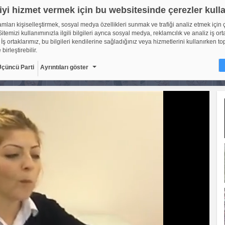
iyi hizmet vermek için bu websitesinde çerezler kull
lamları kişiselleştirmek, sosyal medya özellikleri sunmak ve trafiği analiz etmek için 
itemizi kullanımınızla ilgili bilgileri ayrıca sosyal medya, reklamcılık ve analiz iş ort
 İş ortaklarımız, bu bilgileri kendilerine sağladığınız veya hizmetlerini kullanırken to
 birleştirebilir.
Üçüncü Parti
Ayrıntıları göster
ir?
sitelerinin, kullanıcıların deneyimlerini daha verimli hale getirmek amacıyla kullan
ıdır. Yasalara göre, bu sitenin işletilmesi için kesinlikle gerekli olan çerezleri cihaz
oruz. Diğer çerez türleri için sizden izin almamız gerekiyor. Bu site farklı çerez türleri
. Bazı çerezler, sayfalarımızda yer alan üçüncü şahıs hizmetleri tarafından yerleştiril
çerlidir: web.tv
8
Gerekli çerezler, sayfada gezinme ve web-sitesinin güvenli ala
erişim gibi temel işlevleri sağlayarak web-sitesinin daha kullanı
getirilmesine yardımcı olur. Web-sitesi bu çerezler olmadan do
ti
10
şekilde işlev gösteremez.
Adı
Sağlayıcı
Amaç
Sü
GDPR
.web.tv
Genel veri koruma
10
düzenlemesi
kapsamında sitenin