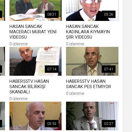
08:31
05:26
HASAN SANCAK
HASAN SANCAK
MACERACI MURAT YENİ
KADINLARA KIYMAYIN
VİDEOSU
ŞİİR VİDEOSU
0 izlenme
0 izlenme
07:14
07:41
HABER55TV HASAN
HABER55TV HASAN
SANCAK BİLİRKİŞİ
SANCAK PES ETMİYOR
SKANDALI
0 izlenme
0 izlenme
03:53
02:37