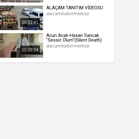
ALAÇAM TANITIM VİDEOSU
alacamhabermerkezi
00:02:41
Acun Ilıcalı-Hasan Sancak
"Sessiz Ölüm"(Silent Death)
alacamhabermerkezi
00:09:34