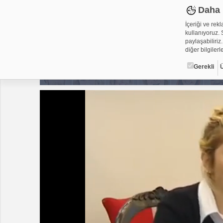
Daha 
İçeriği ve rek
kullanıyoruz. S
paylaşabiliriz.
diğer bilgilerle
Gerekli
Çerez ned
Çerezler, web-
metin dosyalar
yerleştirebiliy
kullanmaktadır
alanlar için ge
Gerekli
Üçüncü Par