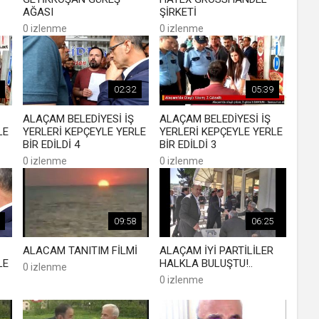
AĞASI
ŞİRKETİ
0 izlenme
0 izlenme
02:32
05:39
ALAÇAM BELEDİYESİ İŞ
ALAÇAM BELEDİYESİ İŞ
LE
YERLERİ KEPÇEYLE YERLE
YERLERİ KEPÇEYLE YERLE
BİR EDİLDİ 4
BİR EDİLDİ 3
0 izlenme
0 izlenme
09:58
06:25
ALACAM TANITIM FİLMİ
ALAÇAM İYİ PARTİLİLER
LE
HALKLA BULUŞTU!..
0 izlenme
0 izlenme