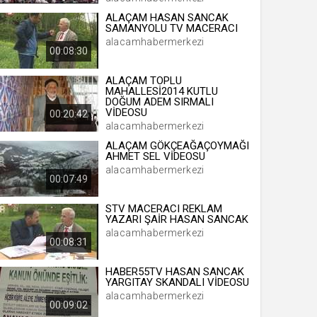
ALAÇAM HASAN SANCAK
SAMANYOLU TV MACERACI
alacamhabermerkezi
00:08:30
 yıl
ALAÇAM TOPLU
MAHALLESİ2014 KUTLU
DOĞUM ADEM SIRMALI
ay
VİDEOSU
00:20:42
alacamhabermerkezi
gün
ALAÇAM GÖKÇEAĞAÇOYMAĞI
ay
AHMET SEL VİDEOSU
alacamhabermerkezi
00:07:49
ıl
ay
STV MACERACI REKLAM
YAZARI ŞAİR HASAN SANCAK
ay
alacamhabermerkezi
00:08:31
HABER55TV HASAN SANCAK
YARGITAY SKANDALI VİDEOSU
alacamhabermerkezi
00:09:02