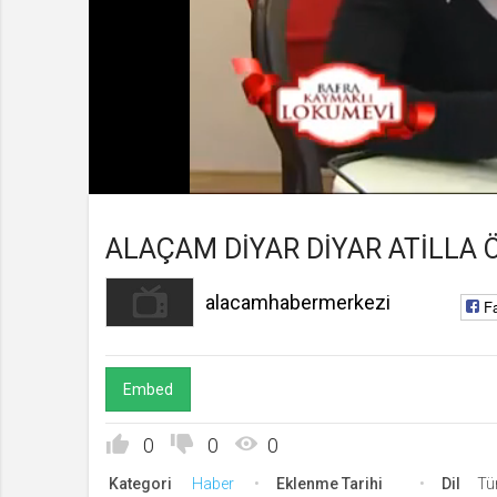
alacamhabermerkezi
Kanala Katıl
Yüklendi
:
Yükleniyor
:
0%
0%
Süre
Toplam
/
Süre
ALAÇAM DİYAR DİYAR ATİLLA 
alacamhabermerkezi
F
Embed
0
0
0
Kategori
Haber
Eklenme Tarihi
Dil
Tü