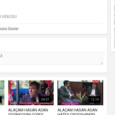
İ VİDEOSU
09:57
12:19
ALAÇAM HASAN ASAN
ALAÇAM HASAN ASAN
GEYİKKOŞAN GÜREŞ
HATEX GROSSHANDEL