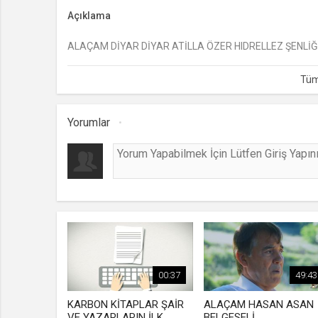
Açıklama
ALAÇAM DİYAR DİYAR ATİLLA ÖZER HIDRELLEZ ŞENLİĞ
Yorumlar
00:37
49:43
KARBON KİTAPLAR ŞAİR
ALAÇAM HASAN ASAN
VE YAZARLARIN İLK
BELGESELİ