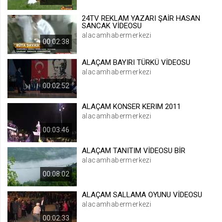
.web.tv
24TV REKLAM YAZARI ŞAİR HASAN
Site içeriği önerme
SANCAK VİDEOSU
alacamhabermerkezi
1 yıl
00:02:38
ALAÇAM BAYIRI TÜRKÜ VİDEOSU
voteLike*
alacamhabermerkezi
.web.tv
00:02:52
İsimsiz ziyaretçi için site içeriği
beğenme
ALAÇAM KONSER KERIM 2011
1 ay
alacamhabermerkezi
00:03:46
voteDislike*
ALAÇAM TANITIM VİDEOSU BİR
.web.tv
alacamhabermerkezi
İsimsiz ziyaretçi için site içeriği
00:08:02
beğenmeme
1 ay
ALAÇAM SALLAMA OYUNU VİDEOSU
alacamhabermerkezi
00:02:33