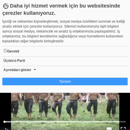
Daha iyi hizmet vermek için bu websitesinde
çerezler kullanıyoruz.
İçeriği ve reklamları kişiselleştirmek, sosyal medya özellikleri sunmak ve trafiği
analiz etmek için çerezler kullanıyoruz. Sitemizi kullanımınızla ilgili bilgileri
ayrıca sosyal medya, reklamcılık ve analiz iş ortaklarımızla paylaşabiliriz. İş
ortaklarımız, bu bilgileri kendilerine sağladığınız veya hizmetlerini kullanırken
topladıkları diğer bilgilerle birleştirebilir.
Gerekli
Üçüncü Parti
ALAÇAM. AYARSİZ55. GEYİKKOŞAN HIDIRELLEZ GÜREŞLERİ 
Beğen
Beğenme
Pay
Ayrıntıları göster
0
Tamam
Çerez nedir?
Çerezler, web-sitelerinin, kullanıcıların deneyimlerini daha verimli hale getirmek
amacıyla kullandığı küçük metin dosyalarıdır. Yasalara göre, bu sitenin
işletilmesi için kesinlikle gerekli olan çerezleri cihazınıza yerleştirebiliyoruz.
Diğer çerez türleri için sizden izin almamız gerekiyor. Bu site farklı çerez türleri
Yüklendi
:
Yükleniyor
:
kullanmaktadır. Bazı çerezler, sayfalarımızda yer alan üçüncü şahıs hizmetleri
0%
0%
Ses
tarafından yerleştirilir. İzniniz şu alanlar için geçerlidir: web.tv