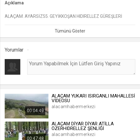
Açıklama
lang
ALAÇAM. AYARSİZ55. GEYİKKOŞAN HIDIRELLEZ GÜREŞLERİ
.web.tv
VİDEOSU
Seçilen dil tercihini tutmak
1 ay
Yorumlar
webtvs
.web.tv
Oturum verisini tutmak
1 gün
ALAÇAM YUKARI ISIRGANLI MAHALLESİ
[hash]
VİDEOSU
.web.tv
alacamhabermerkezi
00:04:49
Oturum doğrulama verisi
1 ay
ALAÇAM DİYAR DİYAR ATİLLA
ÖZERHIDRELLEZ ŞENLİĞİ
alacamhabermerkezi
00:47:48
channelCategories