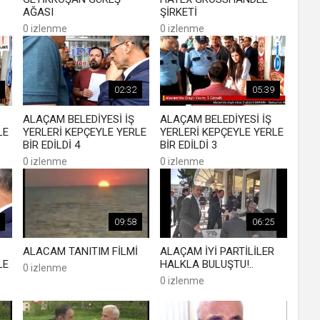
AĞASI
ŞİRKETİ
0 izlenme
0 izlenme
02:32
05:39
ALAÇAM BELEDİYESİ İŞ
ALAÇAM BELEDİYESİ İŞ
LE
YERLERİ KEPÇEYLE YERLE
YERLERİ KEPÇEYLE YERLE
BİR EDİLDİ 4
BİR EDİLDİ 3
0 izlenme
0 izlenme
09:58
06:25
ALACAM TANITIM FİLMİ
ALAÇAM İYİ PARTİLİLER
LE
HALKLA BULUŞTU!..
0 izlenme
0 izlenme