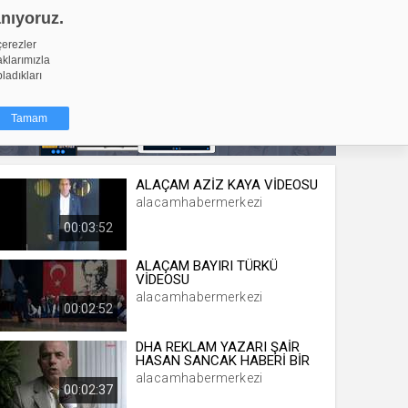
anıyoruz.
GİRİŞ YAP
Video Yükle
çerezler
aklarımızla
pladıkları
Tamam
ALAÇAM AZİZ KAYA VİDEOSU
dığı küçük
alacamhabermerkezi
ınıza
00:03:52
ir. İzniniz şu
ALAÇAM BAYIRI TÜRKÜ
VİDEOSU
nlarına
alacamhabermerkezi
şlı hale
00:02:52
ğru bir
DHA REKLAM YAZARI ŞAİR
HASAN SANCAK HABERİ BİR
resi
Türü
alacamhabermerkezi
 yıl
00:02:37