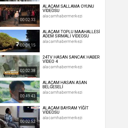
ALAÇAM SALLAMA OYUNU
VİDEOSU
alacamhabermerkezi
00:02:33
 yıl
ALAÇAM TOPLU MAAHALLESİ
ADEM SIRMALI VİDEOSU
ay
alacamhabermerkezi
00:04:15
gün
24TV HASAN SANCAK HABER
VİDEO 4
ay
alacamhabermerkezi
00:02:38
ıl
ay
ALAÇAM HASAN ASAN
BELGESELİ
ay
alacamhabermerkezi
00:49:43
ALAÇAM BAYRAM YİĞİT
VİDEOSU
alacamhabermerkezi
00:02:52