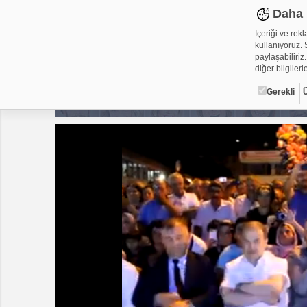
Daha 
İçeriği ve rek
kullanıyoruz. S
paylaşabiliriz.
diğer bilgilerle
Gerekli
Çerez ned
Çerezler, web-
metin dosyalar
yerleştirebiliy
kullanmaktadır
alanlar için ge
Gerekli
Üçüncü Par