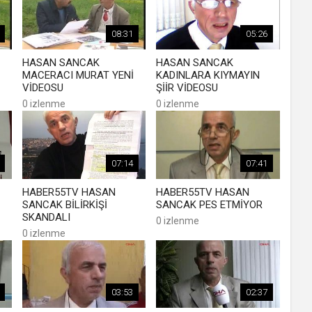
08:31
05:26
HASAN SANCAK
HASAN SANCAK
MACERACI MURAT YENİ
KADINLARA KIYMAYIN
VİDEOSU
ŞİİR VİDEOSU
0 izlenme
0 izlenme
07:14
07:41
HABER55TV HASAN
HABER55TV HASAN
SANCAK BİLİRKİŞİ
SANCAK PES ETMİYOR
SKANDALI
0 izlenme
0 izlenme
03:53
02:37