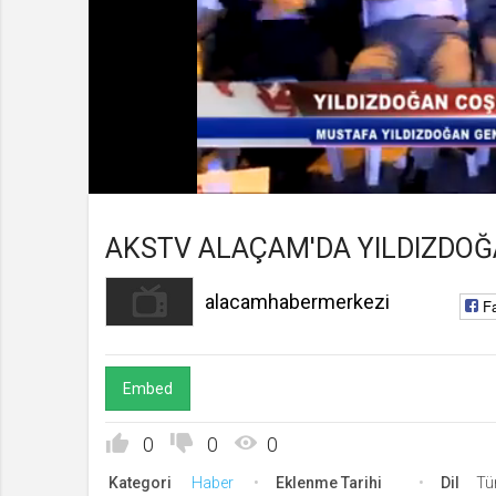
alacamhabermerkezi
Kanala Katıl
Yüklendi
:
Yükleniyor
:
0%
0%
Süre
Toplam
/
Süre
AKSTV ALAÇAM'DA YILDIZDO
alacamhabermerkezi
F
Embed
0
0
0
Kategori
Haber
Eklenme Tarihi
Dil
Tü