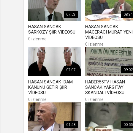
07:53
08:31
HASAN SANCAK
HASAN SANCAK
SARKOZY ŞİİR VİDEOSU
MACERACI MURAT YENİ
VİDEOSU
0 izlenme
0 izlenme
07:07
09:02
HASAN SANCAK İDAM
HABER55TV HASAN
KANUNU GETİR ŞİİR
SANCAK YARGITAY
VİDEOSU
SKANDALI VİDEOSU
0 izlenme
0 izlenme
01:58
00:55