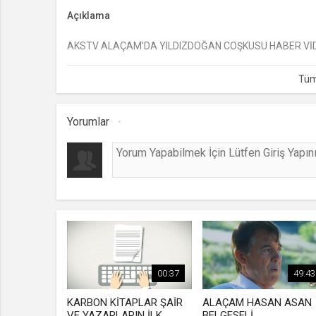
Açıklama
AKSTV ALAÇAM'DA YILDIZDOĞAN COŞKUSU HABER Vİ
Yorumlar
00:37
49:43
KARBON KİTAPLAR ŞAİR
ALAÇAM HASAN ASAN
VE YAZARLARIN İLK
BELGESELİ