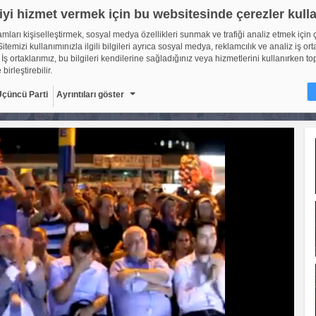
iyi hizmet vermek için bu websitesinde çerezler kull
lamları kişiselleştirmek, sosyal medya özellikleri sunmak ve trafiği analiz etmek için 
itemizi kullanımınızla ilgili bilgileri ayrıca sosyal medya, reklamcılık ve analiz iş ort
 İş ortaklarımız, bu bilgileri kendilerine sağladığınız veya hizmetlerini kullanırken to
 birleştirebilir.
Üçüncü Parti
Ayrıntıları göster
ir?
sitelerinin, kullanıcıların deneyimlerini daha verimli hale getirmek amacıyla kullan
ıdır. Yasalara göre, bu sitenin işletilmesi için kesinlikle gerekli olan çerezleri cihaz
oruz. Diğer çerez türleri için sizden izin almamız gerekiyor. Bu site farklı çerez türleri
. Bazı çerezler, sayfalarımızda yer alan üçüncü şahıs hizmetleri tarafından yerleştiril
çerlidir: web.tv
8
Gerekli çerezler, sayfada gezinme ve web-sitesinin güvenli ala
erişim gibi temel işlevleri sağlayarak web-sitesinin daha kullanı
getirilmesine yardımcı olur. Web-sitesi bu çerezler olmadan do
ti
10
şekilde işlev gösteremez.
Adı
Sağlayıcı
Amaç
Sü
GDPR
.web.tv
Genel veri koruma
10
düzenlemesi
kapsamında sitenin