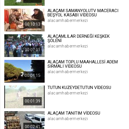
.web.tv
ALAÇAM SAMANYOLUTV MACERACI
Site içeriği önerme
BEŞYOL KASABI VİDEOSU
alacamhabermerkezi
1 yıl
00:10:13
ALAÇAMLILAR DERNEĞİ KEŞKEK
voteLike*
ŞÖLENİ
.web.tv
alacamhabermerkezi
00:07:01
İsimsiz ziyaretçi için site içeriği
beğenme
ALAÇAM TOPLU MAAHALLESİ ADEM
1 ay
SIRMALI VİDEOSU
alacamhabermerkezi
00:04:15
voteDislike*
TUTUN KUZEYDETUTUN VİDEOSU
.web.tv
alacamhabermerkezi
İsimsiz ziyaretçi için site içeriği
00:01:39
beğenmeme
1 ay
ALAÇAM TANITIM VİDEOSU
alacamhabermerkezi
00:02:41