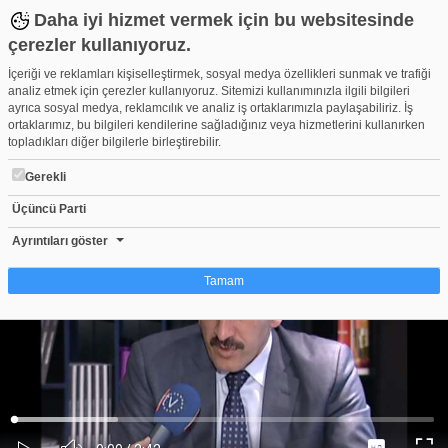
Daha iyi hizmet vermek için bu websitesinde
çerezler kullanıyoruz.
İçeriği ve reklamları kişiselleştirmek, sosyal medya özellikleri sunmak ve trafiği
analiz etmek için çerezler kullanıyoruz. Sitemizi kullanımınızla ilgili bilgileri
ayrıca sosyal medya, reklamcılık ve analiz iş ortaklarımızla paylaşabiliriz. İş
ortaklarımız, bu bilgileri kendilerine sağladığınız veya hizmetlerini kullanırken
topladıkları diğer bilgilerle birleştirebilir.
Gerekli
Üçüncü Parti
PTT GENEL MÜDÜRÜ OSMAN TURALIN ÖZEL RÖPORTAJ VİD
Beğen
Beğenme
Pay
Ayrıntıları göster
0
Tamam
Çerez nedir?
Çerezler, web-sitelerinin, kullanıcıların deneyimlerini daha verimli hale getirmek
amacıyla kullandığı küçük metin dosyalarıdır. Yasalara göre, bu sitenin
işletilmesi için kesinlikle gerekli olan çerezleri cihazınıza yerleştirebiliyoruz.
Diğer çerez türleri için sizden izin almamız gerekiyor. Bu site farklı çerez türleri
Yüklendi
:
Yükleniyor
:
kullanmaktadır. Bazı çerezler, sayfalarımızda yer alan üçüncü şahıs hizmetleri
0%
0%
Ses
tarafından yerleştirilir. İzniniz şu alanlar için geçerlidir: web.tv