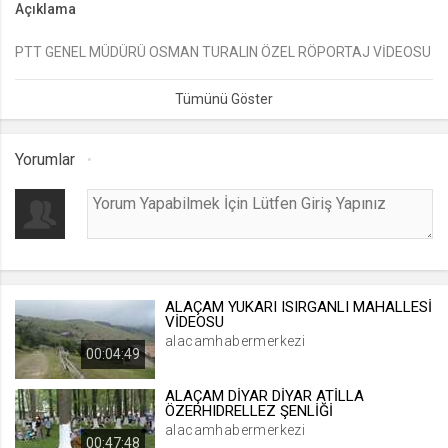
Açıklama
lang
PTT GENEL MÜDÜRÜ OSMAN TURALIN ÖZEL RÖPORTAJ VİDEOSU
.web.tv
Seçilen dil tercihini tutmak
1 ay
Yorumlar
webtvs
.web.tv
Oturum verisini tutmak
1 gün
ALAÇAM YUKARI ISIRGANLI MAHALLESİ
[hash]
VİDEOSU
.web.tv
alacamhabermerkezi
00:04:49
Oturum doğrulama verisi
1 ay
ALAÇAM DİYAR DİYAR ATİLLA
ÖZERHIDRELLEZ ŞENLİĞİ
alacamhabermerkezi
00:47:48
channelCategories