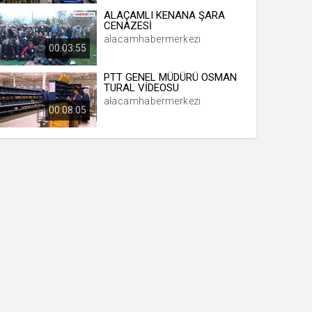
ALAÇAMLI KENANA ŞARA
CENAZESİ
alacamhabermerkezi
00:03:55
PTT GENEL MÜDÜRÜ OSMAN
TURAL VİDEOSU
alacamhabermerkezi
00:08:05