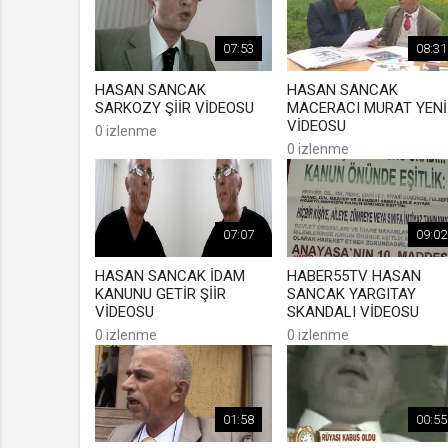
07:53
08:31
HASAN SANCAK
HASAN SANCAK
SARKOZY ŞİİR VİDEOSU
MACERACI MURAT YENİ
VİDEOSU
0 izlenme
0 izlenme
07:07
09:02
HASAN SANCAK İDAM
HABER55TV HASAN
KANUNU GETİR ŞİİR
SANCAK YARGITAY
VİDEOSU
SKANDALI VİDEOSU
0 izlenme
0 izlenme
01:58
00:55