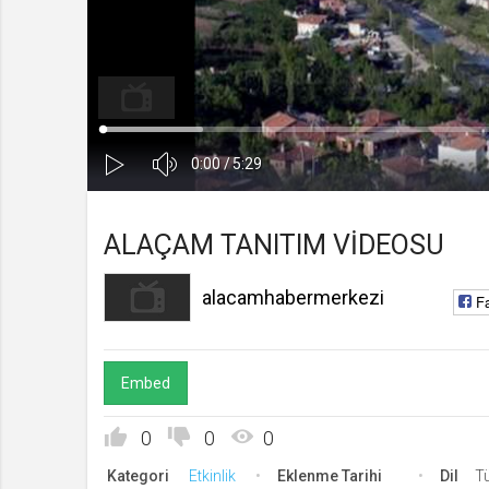
alacamhabermerkezi
Kanala Katıl
Yüklendi
:
Yükleniyor
:
0%
0%
Ses
Süre
Toplam
0:00
/
5:29
Kapa
Oynat
Süre
ALAÇAM TANITIM VİDEOSU
alacamhabermerkezi
F
Embed
0
0
0
Kategori
Etkinlik
Eklenme Tarihi
Dil
T