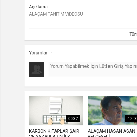
Açıklama
ALAÇAM TANITIM VİDEOSU
Yorumlar
00:37
49:43
KARBON KİTAPLAR ŞAİR
ALAÇAM HASAN ASAN
VE YAZARLARIN İLK
BELGESELİ