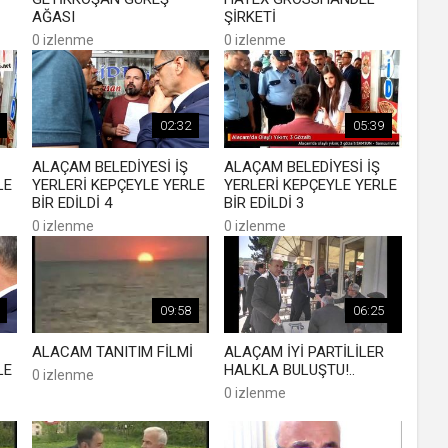
AĞASI
ŞİRKETİ
0 izlenme
0 izlenme
02:32
05:39
ALAÇAM BELEDİYESİ İŞ
ALAÇAM BELEDİYESİ İŞ
LE
YERLERİ KEPÇEYLE YERLE
YERLERİ KEPÇEYLE YERLE
BİR EDİLDİ 4
BİR EDİLDİ 3
0 izlenme
0 izlenme
09:58
06:25
ALACAM TANITIM FİLMİ
ALAÇAM İYİ PARTİLİLER
LE
HALKLA BULUŞTU!..
0 izlenme
0 izlenme