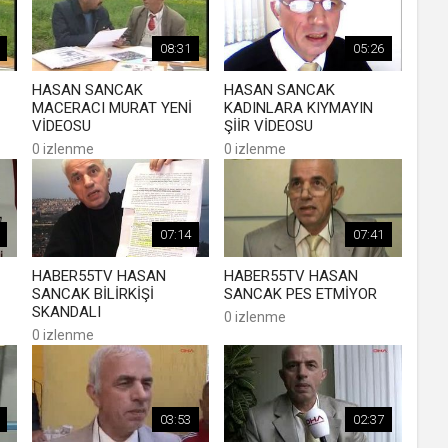
08:31
05:26
HASAN SANCAK
HASAN SANCAK
MACERACI MURAT YENİ
KADINLARA KIYMAYIN
VİDEOSU
ŞİİR VİDEOSU
0 izlenme
0 izlenme
07:14
07:41
HABER55TV HASAN
HABER55TV HASAN
SANCAK BİLİRKİŞİ
SANCAK PES ETMİYOR
SKANDALI
0 izlenme
0 izlenme
03:53
02:37