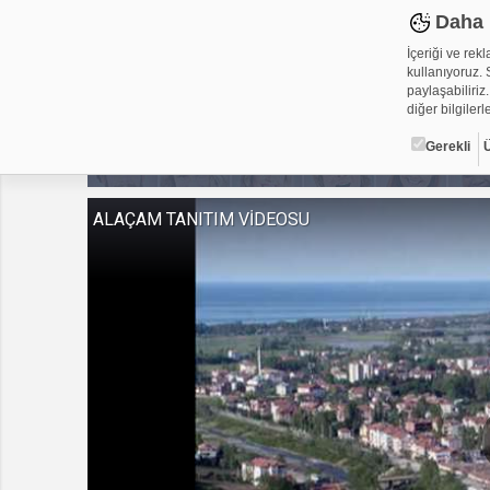
Daha 
İçeriği ve rek
kullanıyoruz. S
paylaşabiliriz.
diğer bilgilerle
Gerekli
Çerez ned
ALAÇAM TANITIM VİDEOSU
Çerezler, web-
metin dosyalar
yerleştirebiliy
kullanmaktadır
alanlar için ge
Gerekli
Üçüncü Par