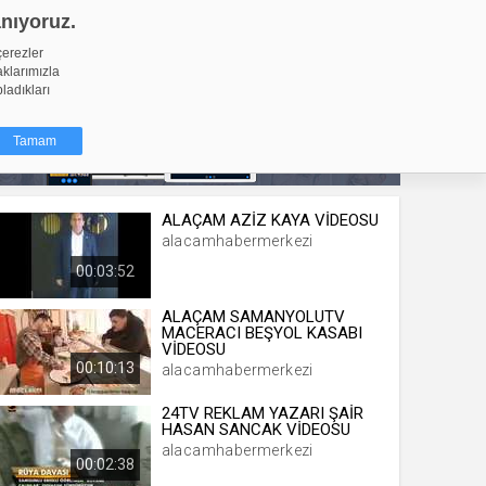
anıyoruz.
GİRİŞ YAP
Video Yükle
çerezler
aklarımızla
pladıkları
Tamam
ALAÇAM AZİZ KAYA VİDEOSU
dığı küçük
alacamhabermerkezi
ınıza
00:03:52
ir. İzniniz şu
ALAÇAM SAMANYOLUTV
MACERACI BEŞYOL KASABI
nlarına
VİDEOSU
şlı hale
00:10:13
alacamhabermerkezi
ğru bir
24TV REKLAM YAZARI ŞAİR
HASAN SANCAK VİDEOSU
resi
Türü
alacamhabermerkezi
 yıl
00:02:38