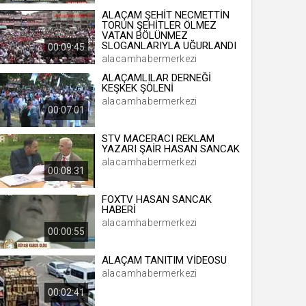
ALAÇAM ŞEHİT NECMETTİN
TORUN ŞEHİTLER ÖLMEZ
VATAN BÖLÜNMEZ
SLOGANLARIYLA UĞURLANDI
00:09:45
 yıl
alacamhabermerkezi
ALAÇAMLILAR DERNEĞİ
KEŞKEK ŞÖLENİ
ay
alacamhabermerkezi
00:07:01
gün
STV MACERACI REKLAM
YAZARI ŞAİR HASAN SANCAK
ay
alacamhabermerkezi
00:08:31
ıl
ay
FOXTV HASAN SANCAK
HABERİ
ay
alacamhabermerkezi
00:00:55
ALAÇAM TANITIM VİDEOSU
alacamhabermerkezi
00:02:41