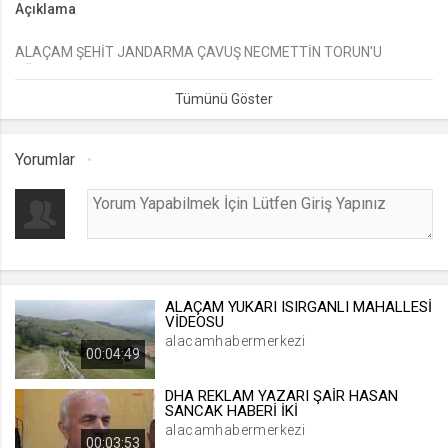
Açıklama
lang
ALAÇAM ŞEHİT JANDARMA ÇAVUŞ NECMETTİN TORUN'U
.web.tv
UĞURLADI.
Seçilen dil tercihini tutmak
1 ay
Yorumlar
webtvs
.web.tv
Oturum verisini tutmak
1 gün
ALAÇAM YUKARI ISIRGANLI MAHALLESİ
[hash]
VİDEOSU
.web.tv
alacamhabermerkezi
00:04:49
Oturum doğrulama verisi
1 ay
DHA REKLAM YAZARI ŞAİR HASAN
SANCAK HABERİ İKİ
alacamhabermerkezi
00:03:53
channelCategories