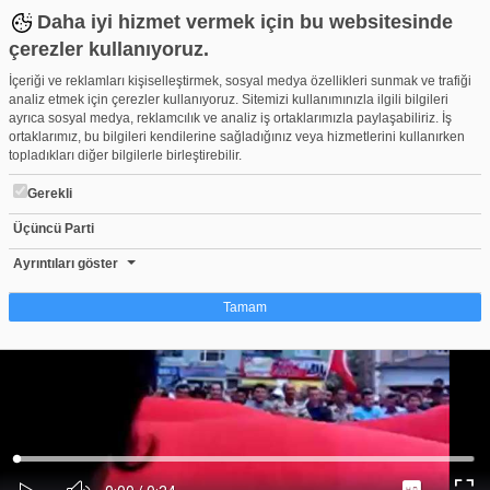
Daha iyi hizmet vermek için bu websitesinde
çerezler kullanıyoruz.
İçeriği ve reklamları kişiselleştirmek, sosyal medya özellikleri sunmak ve trafiği
analiz etmek için çerezler kullanıyoruz. Sitemizi kullanımınızla ilgili bilgileri
ayrıca sosyal medya, reklamcılık ve analiz iş ortaklarımızla paylaşabiliriz. İş
ortaklarımız, bu bilgileri kendilerine sağladığınız veya hizmetlerini kullanırken
topladıkları diğer bilgilerle birleştirebilir.
Gerekli
Üçüncü Parti
ALAÇAM ŞEHİT JANDARMA ÇAVUŞ NECMETTİN TORUN'U UĞU
Beğen
Beğenme
Pay
Ayrıntıları göster
0
Tamam
Çerez nedir?
Çerezler, web-sitelerinin, kullanıcıların deneyimlerini daha verimli hale getirmek
amacıyla kullandığı küçük metin dosyalarıdır. Yasalara göre, bu sitenin
işletilmesi için kesinlikle gerekli olan çerezleri cihazınıza yerleştirebiliyoruz.
Diğer çerez türleri için sizden izin almamız gerekiyor. Bu site farklı çerez türleri
Yüklendi
:
Yükleniyor
:
kullanmaktadır. Bazı çerezler, sayfalarımızda yer alan üçüncü şahıs hizmetleri
0%
0%
Ses
tarafından yerleştirilir. İzniniz şu alanlar için geçerlidir: web.tv