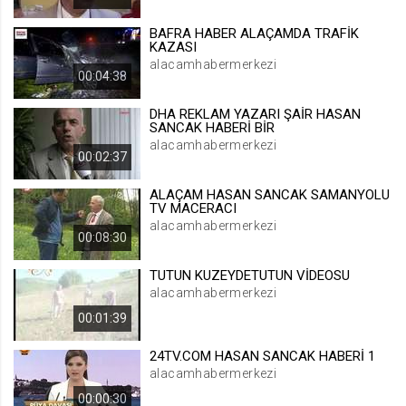
.web.tv
BAFRA HABER ALAÇAMDA TRAFİK
Site içeriği önerme
KAZASI
alacamhabermerkezi
1 yıl
00:04:38
DHA REKLAM YAZARI ŞAİR HASAN
voteLike*
SANCAK HABERİ BİR
.web.tv
alacamhabermerkezi
00:02:37
İsimsiz ziyaretçi için site içeriği
beğenme
ALAÇAM HASAN SANCAK SAMANYOLU
1 ay
TV MACERACI
alacamhabermerkezi
00:08:30
voteDislike*
TUTUN KUZEYDETUTUN VİDEOSU
.web.tv
alacamhabermerkezi
İsimsiz ziyaretçi için site içeriği
00:01:39
beğenmeme
1 ay
24TV.COM HASAN SANCAK HABERİ 1
alacamhabermerkezi
00:00:30