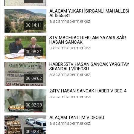
.web.tv
ALAÇAM YUKARI ISIRGANLI MAHALLESİ
Site içeriği önerme
ALİ555581
alacamhabermerkezi
1 yıl
00:14:11
STV MACERACI REKLAM YAZARI ŞAİR
voteLike*
HASAN SANCAK
.web.tv
alacamhabermerkezi
00:08:31
İsimsiz ziyaretçi için site içeriği
beğenme
HABER55TV HASAN SANCAK YARGITAY
1 ay
SKANDALI VİDEOSU
alacamhabermerkezi
00:09:02
voteDislike*
24TV HASAN SANCAK HABER VİDEO 4
.web.tv
alacamhabermerkezi
İsimsiz ziyaretçi için site içeriği
00:02:38
beğenmeme
1 ay
ALAÇAM TANITIM VİDEOSU
alacamhabermerkezi
00:02:41