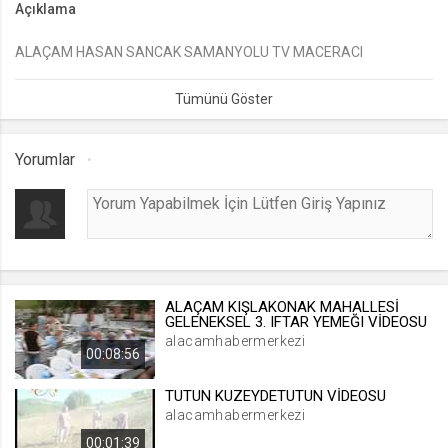
Açıklama
lang
ALAÇAM HASAN SANCAK SAMANYOLU TV MACERACI
.web.tv
Seçilen dil tercihini tutmak
1 ay
Yorumlar
webtvs
.web.tv
Oturum verisini tutmak
1 gün
ALAÇAM KIŞLAKONAK MAHALLESİ
[hash]
GELENEKSEL 3. IFTAR YEMEĞI VİDEOSU
.web.tv
alacamhabermerkezi
00:08:56
Oturum doğrulama verisi
1 ay
TUTUN KUZEYDETUTUN VİDEOSU
alacamhabermerkezi
00:01:39
channelCategories