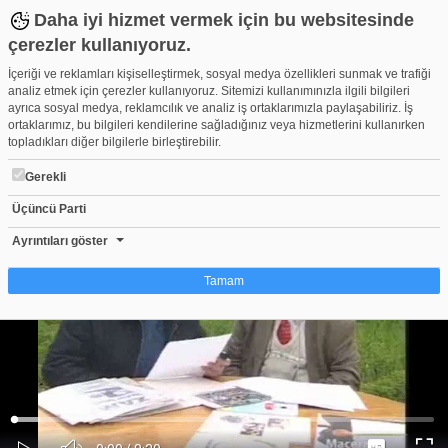
Daha iyi hizmet vermek için bu websitesinde
çerezler kullanıyoruz.
İçeriği ve reklamları kişiselleştirmek, sosyal medya özellikleri sunmak ve trafiği
analiz etmek için çerezler kullanıyoruz. Sitemizi kullanımınızla ilgili bilgileri
ayrıca sosyal medya, reklamcılık ve analiz iş ortaklarımızla paylaşabiliriz. İş
ortaklarımız, bu bilgileri kendilerine sağladığınız veya hizmetlerini kullanırken
topladıkları diğer bilgilerle birleştirebilir.
Gerekli
Üçüncü Parti
ALAÇAM HASAN SANCAK SAMANYOLU TV MACERACI
Beğen
Beğenme
Pay
Ayrıntıları göster
10
Tamam
Çerez nedir?
Çerezler, web-sitelerinin, kullanıcıların deneyimlerini daha verimli hale getirmek
amacıyla kullandığı küçük metin dosyalarıdır. Yasalara göre, bu sitenin
işletilmesi için kesinlikle gerekli olan çerezleri cihazınıza yerleştirebiliyoruz.
Diğer çerez türleri için sizden izin almamız gerekiyor. Bu site farklı çerez türleri
Yüklendi
:
Yükleniyor
:
kullanmaktadır. Bazı çerezler, sayfalarımızda yer alan üçüncü şahıs hizmetleri
0%
0%
Ses
tarafından yerleştirilir. İzniniz şu alanlar için geçerlidir: web.tv